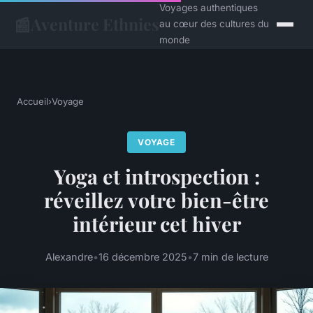
Voyages authentiques
📰
Aventure Ethnies
au cœur des cultures du
monde
Accueil
›
Voyage
VOYAGE
Yoga et introspection :
réveillez votre bien-être
intérieur cet hiver
Alexandre
•
16 décembre 2025
•
7 min de lecture